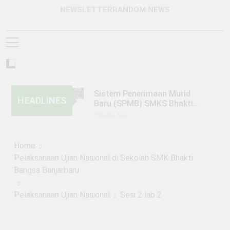
NEWSLETTER
RANDOM NEWS
Sistem Penerimaan Murid
HEADLINES
Baru (SPMB) SMKS Bhakti
Bangsa Banjarbaru Tahun
2 Bulan Ago
Pelajaran 2026/2027
KUNJUNGAN SMKS BHAKTI
BANGSA BANJARBARU KE PT.
Home
TRIO MOTOR BANJARMASIN
6 Bulan Ago
Pelaksanaan Ujian Nasional di Sekolah SMK Bhakti
KEGIATAN PERKEMAHAN
Bangsa Banjarbaru
JUMAT, SABTU, MINGGU
(PERJUSAMI)
1 Tahun Ago
Pelaksanaan Ujian Nasional
Sesi 2 lab 2
PENGUMUMAN SISTEM
PENERIMAAN MURID BARU
(SPMB) TAHUN PELAJARAN
1 Tahun Ago
2025/2026 GELOMBANG 1