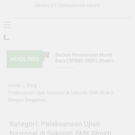
NEWSLETTER
RANDOM NEWS
Sistem Penerimaan Murid
HEADLINES
Baru (SPMB) SMKS Bhakti
Bangsa Banjarbaru Tahun
2 Bulan Ago
Pelajaran 2026/2027
KUNJUNGAN SMKS BHAKTI
BANGSA BANJARBARU KE PT.
Home
Blog
TRIO MOTOR BANJARMASIN
6 Bulan Ago
Pelaksanaan Ujian Nasional di Sekolah SMK Bhakti
KEGIATAN PERKEMAHAN
Bangsa Banjarbaru
JUMAT, SABTU, MINGGU
(PERJUSAMI)
1 Tahun Ago
PENGUMUMAN SISTEM
PENERIMAAN MURID BARU
Kategori:
Pelaksanaan Ujian
(SPMB) TAHUN PELAJARAN
1 Tahun Ago
2025/2026 GELOMBANG 1
Nasional di Sekolah SMK Bhakti