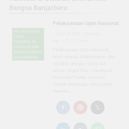
1 Tahun Ago
SMKS BHAKTI BANGSA
Bangsa Banjarbaru
BANJARBARU
PENERIMAAN PESERTA
DIDIK BARU DAN PINDAHAN
Pelaksanaan Ujian Nasional
SMKS BHAKTI BANGSA
2 Tahun Ago
BANJARBARU
PELAKSANAAN
Penerimaan Peserta Didik
Ari Staff SMK
6 tahun
UJIAN
Baru Tahun Pelajaran
ago
0
1 mins
NASIONAL DI
2025/2026
2 Tahun Ago
SEKOLAH SMK
Pelaksanaan Ujian Nasional,
Pendaftaran
BHAKTI BANGSA
telah selesai dilaksanakan, dan
Penerimaan Peserta
BANJARBARU
Didik Baru (PPDB)
berjalan dengan tertib dan
2 Tahun Ago
SMK Bhakti Bangsa
lancar. Share this… Facebook
INFO LOKER SMK
Banjarbaru Tahun
BHAKTI BANGSA
Pinterest Twitter Linkedin
Ajaran 2024 / 2025
BANJARBARU
Tumblr Whatsapp Yahoo Mail
2 Tahun Ago
PENGUMUMAN
Share this...
KELULUSAN
GELOMBANG I
2 Tahun Ago
PENERIMAAN
PESERTA DIDIK BARU
(PPDB) TAHUN
PELAJARAN
2024/2025