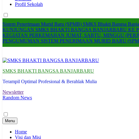
Profil Sekolah
Sistem Penerimaan Murid Baru (SPMB) SMKS Bhakti Bangsa Banjar
KUNJUNGAN SMKS BHAKTI BANGSA BANJARBARU KE P
KEGIATAN PERKEMAHAN JUMAT, SABTU, MINGGU (PERJ
PENGUMUMAN SISTEM PENERIMAAN MURID BARU (SPMB
SMKS BHAKTI BANGSA BANJARBARU
Terampil Optimal Profesional & Berahlak Mulia
Newsletter
Random News
Menu
Home
Visi dan Misi