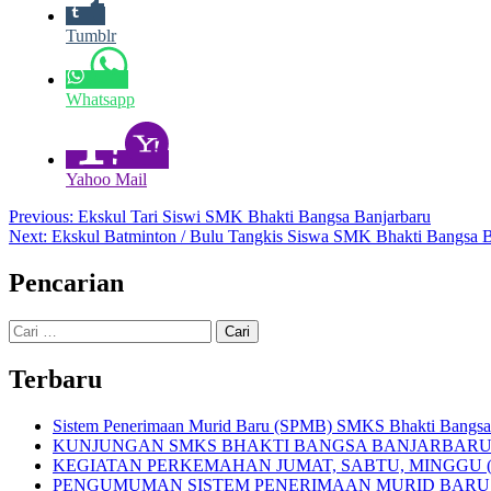
Tumblr
Whatsapp
Yahoo Mail
Navigasi
Previous:
Ekskul Tari Siswi SMK Bhakti Bangsa Banjarbaru
Next:
Ekskul Batminton / Bulu Tangkis Siswa SMK Bhakti Bangsa B
pos
Pencarian
Cari
untuk:
Terbaru
Sistem Penerimaan Murid Baru (SPMB) SMKS Bhakti Bangsa 
KUNJUNGAN SMKS BHAKTI BANGSA BANJARBARU 
KEGIATAN PERKEMAHAN JUMAT, SABTU, MINGGU (
PENGUMUMAN SISTEM PENERIMAAN MURID BARU (