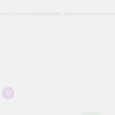
imaan Peserta Didik Baru (PPDB) SMK Bhakti Bangsa Banjarb
object in
/home/smkbhak2/public_html/wp-content/themes/
 BHAKTI BANGSA BANJARBARU
ULUSAN GELOMBANG I PENERIMAAN PESERTA DIDIK BARU 
Previous: