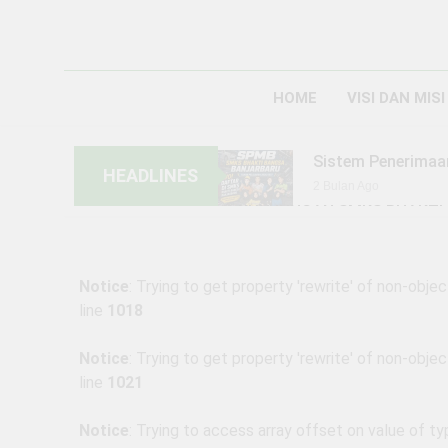
HOME
VISI DAN MISI
Sistem Penerimaa
HEADLINES
2 Bulan Ago
KUNJUNGAN SMKS BHAKTI 
6 Bulan Ago
KEGIATAN PERKE
Notice
: Trying to get property 'rewrite' of non-objec
1 Tahun Ago
line
1018
PENGUMUMAN SIST
BANGSA BANJARB
1 Tahun Ago
Notice
: Trying to get property 'rewrite' of non-objec
line
1021
1 Tahun Ago
Penerimaan Pesert
Notice
: Trying to access array offset on value of typ