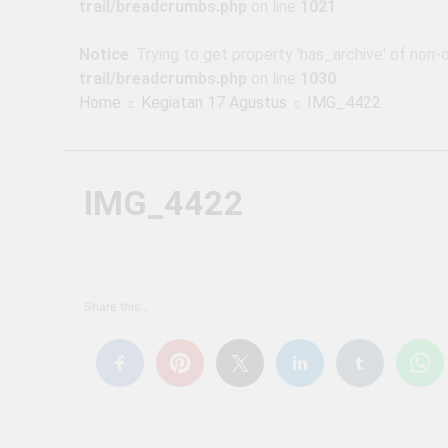
trail/breadcrumbs.php
on line
1021
2 Tahun Ago
Pendaftaran Pener
Notice
: Trying to get property 'has_archive' of non-
2 Tahun Ago
trail/breadcrumbs.php
on line
1030
INFO LOKER SMK
Home
Kegiatan 17 Agustus
IMG_4422
2 Tahun Ago
PENGUMUMAN KEL
2 Tahun Ago
IMG_4422
Share this...
Navigasi