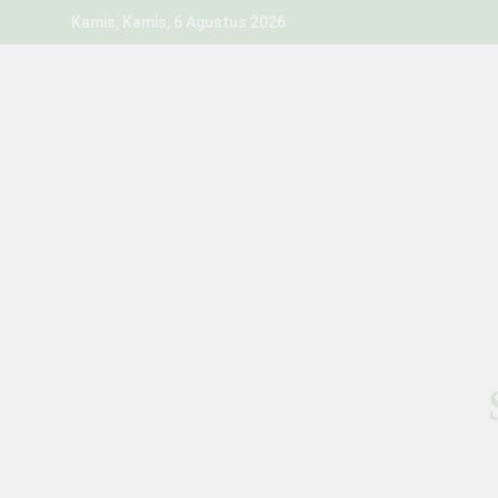
Skip
Kamis, Kamis, 6 Agustus 2026
to
content