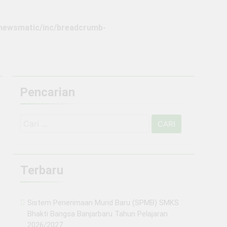
aru Tahun Ajaran 2024 / 2025
newsmatic/inc/breadcrumb-
(PPDB) TAHUN PELAJARAN 2024/2025
Pencarian
Cari
untuk:
Terbaru
Sistem Penerimaan Murid Baru (SPMB) SMKS
Bhakti Bangsa Banjarbaru Tahun Pelajaran
2026/2027