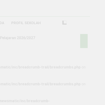
DA
PROFIL SEKOLAH
Pelajaran 2026/2027
atic/inc/breadcrumb-trail/breadcrumbs.php
on
2025/2026 GELOMBANG 1 SMKS BHAKTI
atic/inc/breadcrumb-trail/breadcrumbs.php
on
PENERIMAAN PESERTA DIDIK BARU DAN PINDAHAN SMKS BHAKTI BANGSA BANJARBARU
newsmatic/inc/breadcrumb-