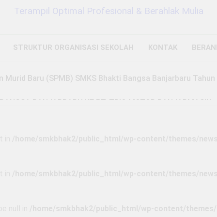
Terampil Optimal Profesional & Berahlak Mulia
STRUKTUR ORGANISASI SEKOLAH
KONTAK
BERAN
n Murid Baru (SPMB) SMKS Bhakti Bangsa Banjarbaru Tahun 
BANGSA BANJARBARU KE PT. TRIO MOTOR BANJARMASIN
MAHAN JUMAT, SABTU, MINGGU (PERJUSAMI)
t in
/home/smkbhak2/public_html/wp-content/themes/newsm
EM PENERIMAAN MURID BARU (SPMB) TAHUN PELAJARAN 
ARU
t in
/home/smkbhak2/public_html/wp-content/themes/newsm
2 Tahun Ago
a Didik Baru Tahun Pelajaran 2025/2026
e null in
/home/smkbhak2/public_html/wp-content/themes/