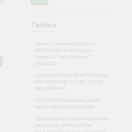
AL
aru Tahun Ajaran 2024 / 2025
Terbaru
(PPDB) TAHUN PELAJARAN 2024/2025
Sistem Penerimaan Murid Baru
(SPMB) SMKS Bhakti Bangsa
Banjarbaru Tahun Pelajaran
2026/2027
KUNJUNGAN SMKS BHAKTI BANGSA
BANJARBARU KE PT. TRIO MOTOR
BANJARMASIN
KEGIATAN PERKEMAHAN JUMAT,
SABTU, MINGGU (PERJUSAMI)
PENGUMUMAN SISTEM PENERIMAAN
MURID BARU (SPMB) TAHUN