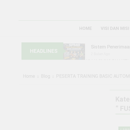
HOME
VISI DAN MISI
Sistem Penerimaa
HEADLINES
2 Bulan Ago
KUNJUNGAN SMKS BHAKTI 
6 Bulan Ago
KEGIATAN PERKE
Home
Blog
PESERTA TRAINING BASIC AUTOM
1 Tahun Ago
PENGUMUMAN SIST
BANGSA BANJARB
Kate
1 Tahun Ago
” F
1 Tahun Ago
Penerimaan Pesert