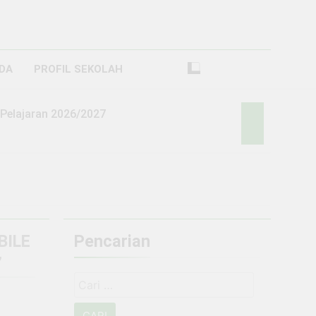
DA
PROFIL SEKOLAH
Pelajaran 2026/2027
2025/2026 GELOMBANG 1 SMKS BHAKTI
BILE
Pencarian
”
PENERIMAAN PESERTA DIDIK BARU DAN PINDAHAN SMKS BHAKTI BANGSA BANJARBARU
Cari
untuk: