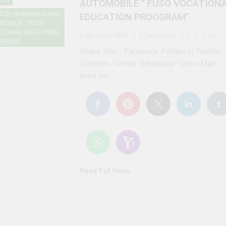
NYA
AUTOMOBILE ” FUSO VOCATION
imaan Peserta Didik Baru (PPDB) SMK Bhakti Bangsa Banjarb
RTA TRAINING BASIC
EDUCATION PROOGRAM”
MOBILE " FUSO
TIONAL EDUCATION
Ari Staff SMK
9 Tahun Ago
0
1 Min
 BHAKTI BANGSA BANJARBARU
GRAM"
Share this… Facebook Pinterest Twitter
Linkedin Tumblr Whatsapp Yahoo Mail
ULUSAN GELOMBANG I PENERIMAAN PESERTA DIDIK BARU 
Share this...
Read Full News