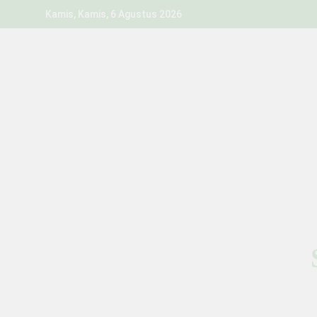
Skip
Kamis, Kamis, 6 Agustus 2026
to
content