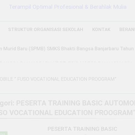
Terampil Optimal Profesional & Berahlak Mulia
STRUKTUR ORGANISASI SEKOLAH
KONTAK
BERAN
n Murid Baru (SPMB) SMKS Bhakti Bangsa Banjarbaru Tahun 
BANGSA BANJARBARU KE PT. TRIO MOTOR BANJARMASIN
MAHAN JUMAT, SABTU, MINGGU (PERJUSAMI)
OBILE ” FUSO VOCATIONAL EDUCATION PROOGRAM”
EM PENERIMAAN MURID BARU (SPMB) TAHUN PELAJARAN 
ARU
gori:
PESERTA TRAINING BASIC AUTOMO
USO VOCATIONAL EDUCATION PROOGRAM
2 Tahun Ago
PESERTA TRAINING BASIC
a Didik Baru Tahun Pelajaran 2025/2026