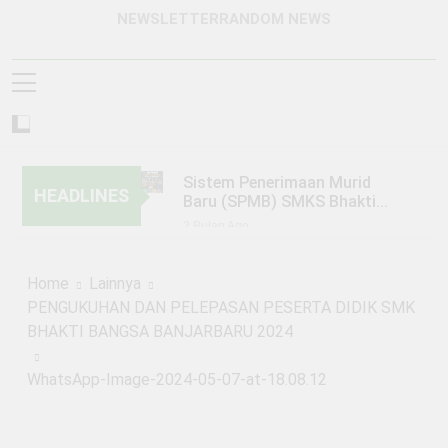
NEWSLETTER
RANDOM NEWS
Sistem Penerimaan Murid
HEADLINES
Baru (SPMB) SMKS Bhakti
Bangsa Banjarbaru Tahun
2 Bulan Ago
Pelajaran 2026/2027
KUNJUNGAN SMKS BHAKTI
BANGSA BANJARBARU KE PT.
Home
Lainnya
TRIO MOTOR BANJARMASIN
6 Bulan Ago
PENGUKUHAN DAN PELEPASAN PESERTA DIDIK SMK
KEGIATAN PERKEMAHAN
BHAKTI BANGSA BANJARBARU 2024
JUMAT, SABTU, MINGGU
(PERJUSAMI)
1 Tahun Ago
WhatsApp-Image-2024-05-07-at-18.08.12
PENGUMUMAN SISTEM
PENERIMAAN MURID BARU
(SPMB) TAHUN PELAJARAN
1 Tahun Ago
2025/2026 GELOMBANG 1