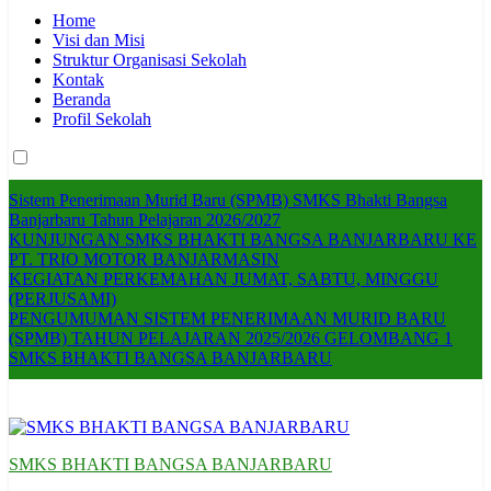
Home
Visi dan Misi
Struktur Organisasi Sekolah
Kontak
Beranda
Profil Sekolah
Sistem Penerimaan Murid Baru (SPMB) SMKS Bhakti Bangsa
Banjarbaru Tahun Pelajaran 2026/2027
KUNJUNGAN SMKS BHAKTI BANGSA BANJARBARU KE
PT. TRIO MOTOR BANJARMASIN
KEGIATAN PERKEMAHAN JUMAT, SABTU, MINGGU
(PERJUSAMI)
PENGUMUMAN SISTEM PENERIMAAN MURID BARU
(SPMB) TAHUN PELAJARAN 2025/2026 GELOMBANG 1
SMKS BHAKTI BANGSA BANJARBARU
SMKS BHAKTI BANGSA BANJARBARU