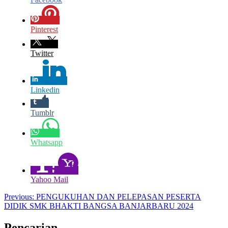
Pinterest
Twitter
Linkedin
Tumblr
Whatsapp
Yahoo Mail
Navigasi
Previous:
PENGUKUHAN DAN PELEPASAN PESERTA
DIDIK SMK BHAKTI BANGSA BANJARBARU 2024
pos
Pencarian