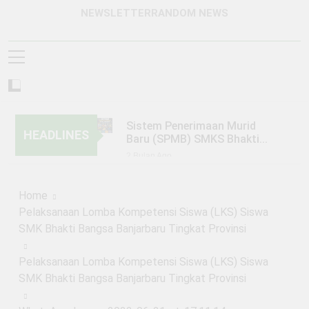
NEWSLETTER
RANDOM NEWS
Sistem Penerimaan Murid
HEADLINES
Baru (SPMB) SMKS Bhakti
Bangsa Banjarbaru Tahun
2 Bulan Ago
Pelajaran 2026/2027
KUNJUNGAN SMKS BHAKTI
BANGSA BANJARBARU KE PT.
Home
TRIO MOTOR BANJARMASIN
6 Bulan Ago
Pelaksanaan Lomba Kompetensi Siswa (LKS) Siswa
KEGIATAN PERKEMAHAN
SMK Bhakti Bangsa Banjarbaru Tingkat Provinsi
JUMAT, SABTU, MINGGU
(PERJUSAMI)
1 Tahun Ago
Pelaksanaan Lomba Kompetensi Siswa (LKS) Siswa
PENGUMUMAN SISTEM
PENERIMAAN MURID BARU
SMK Bhakti Bangsa Banjarbaru Tingkat Provinsi
(SPMB) TAHUN PELAJARAN
1 Tahun Ago
2025/2026 GELOMBANG 1