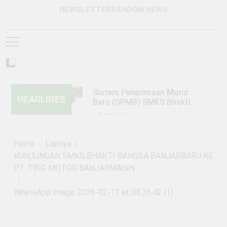
NEWSLETTER
RANDOM NEWS
Sistem Penerimaan Murid
HEADLINES
Baru (SPMB) SMKS Bhakti
Bangsa Banjarbaru Tahun
2 Bulan Ago
Pelajaran 2026/2027
KUNJUNGAN SMKS BHAKTI
BANGSA BANJARBARU KE PT.
Home
Lainnya
TRIO MOTOR BANJARMASIN
6 Bulan Ago
KUNJUNGAN SMKS BHAKTI BANGSA BANJARBARU KE
KEGIATAN PERKEMAHAN
PT. TRIO MOTOR BANJARMASIN
JUMAT, SABTU, MINGGU
(PERJUSAMI)
1 Tahun Ago
WhatsApp Image 2026-02-11 at 08.36.42 (1)
PENGUMUMAN SISTEM
PENERIMAAN MURID BARU
(SPMB) TAHUN PELAJARAN
1 Tahun Ago
2025/2026 GELOMBANG 1