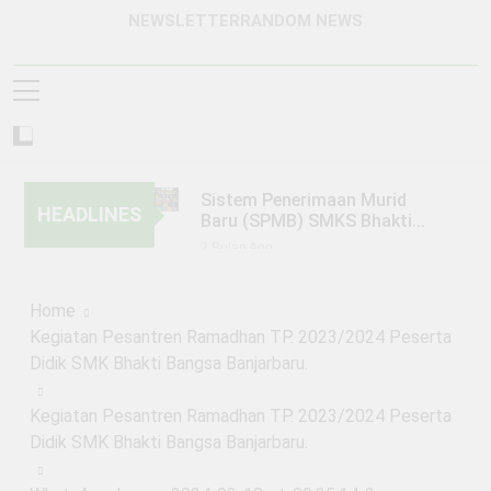
NEWSLETTER
RANDOM NEWS
Sistem Penerimaan Murid
HEADLINES
Baru (SPMB) SMKS Bhakti
Bangsa Banjarbaru Tahun
2 Bulan Ago
Pelajaran 2026/2027
KUNJUNGAN SMKS BHAKTI
BANGSA BANJARBARU KE PT.
Home
TRIO MOTOR BANJARMASIN
6 Bulan Ago
Kegiatan Pesantren Ramadhan TP. 2023/2024 Peserta
KEGIATAN PERKEMAHAN
Didik SMK Bhakti Bangsa Banjarbaru.
JUMAT, SABTU, MINGGU
(PERJUSAMI)
1 Tahun Ago
Kegiatan Pesantren Ramadhan TP. 2023/2024 Peserta
PENGUMUMAN SISTEM
PENERIMAAN MURID BARU
Didik SMK Bhakti Bangsa Banjarbaru.
(SPMB) TAHUN PELAJARAN
1 Tahun Ago
2025/2026 GELOMBANG 1