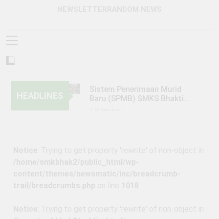
NEWSLETTER
RANDOM NEWS
Sistem Penerimaan Murid
HEADLINES
Baru (SPMB) SMKS Bhakti
Bangsa Banjarbaru Tahun
2 Bulan Ago
Pelajaran 2026/2027
KUNJUNGAN SMKS BHAKTI
BANGSA BANJARBARU KE PT.
TRIO MOTOR BANJARMASIN
6 Bulan Ago
Notice
: Trying to get property 'rewrite' of non-object in
KEGIATAN PERKEMAHAN
/home/smkbhak2/public_html/wp-
JUMAT, SABTU, MINGGU
(PERJUSAMI)
content/themes/newsmatic/inc/breadcrumb-
1 Tahun Ago
trail/breadcrumbs.php
on line
1018
PENGUMUMAN SISTEM
PENERIMAAN MURID BARU
(SPMB) TAHUN PELAJARAN
1 Tahun Ago
Notice
: Trying to get property 'rewrite' of non-object in
2025/2026 GELOMBANG 1