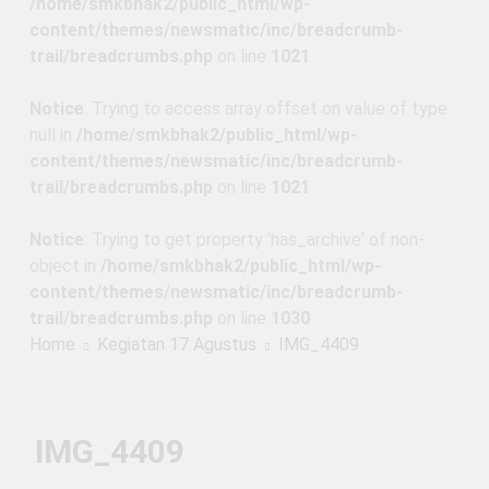
/home/smkbhak2/public_html/wp-
1 Tahun Ago
SMKS BHAKTI BANGSA
content/themes/newsmatic/inc/breadcrumb-
BANJARBARU
PENERIMAAN PESERTA
trail/breadcrumbs.php
on line
1021
DIDIK BARU DAN PINDAHAN
SMKS BHAKTI BANGSA
2 Tahun Ago
Notice
: Trying to access array offset on value of type
BANJARBARU
Penerimaan Peserta Didik
null in
/home/smkbhak2/public_html/wp-
Baru Tahun Pelajaran
content/themes/newsmatic/inc/breadcrumb-
2025/2026
2 Tahun Ago
trail/breadcrumbs.php
on line
1021
Pendaftaran
Penerimaan Peserta
Didik Baru (PPDB)
Notice
: Trying to get property 'has_archive' of non-
2 Tahun Ago
SMK Bhakti Bangsa
object in
/home/smkbhak2/public_html/wp-
INFO LOKER SMK
Banjarbaru Tahun
BHAKTI BANGSA
content/themes/newsmatic/inc/breadcrumb-
Ajaran 2024 / 2025
BANJARBARU
trail/breadcrumbs.php
on line
1030
2 Tahun Ago
PENGUMUMAN
Home
Kegiatan 17 Agustus
IMG_4409
KELULUSAN
GELOMBANG I
2 Tahun Ago
PENERIMAAN
PESERTA DIDIK BARU
IMG_4409
(PPDB) TAHUN
PELAJARAN
2024/2025